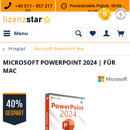
+49 511 - 957 317
Poniedziałek-Piątek: 09:00 -
03
16:00
Menu
Przegląd
Microsoft PowerPoint Mac
MICROSOFT POWERPOINT 2024 | FÜR
MAC
40%
GESPART