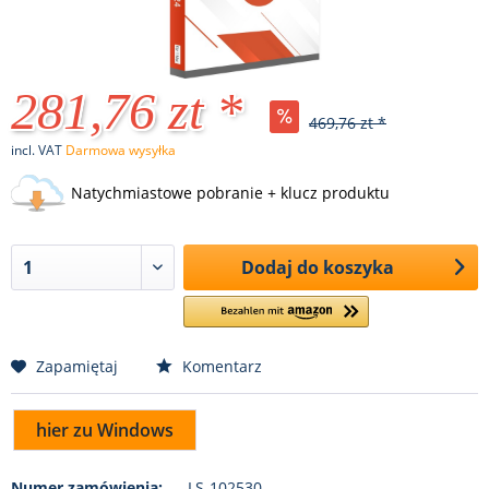
281,76 zt *
469,76 zt *
incl. VAT
Darmowa wysyłka
Natychmiastowe pobranie + klucz produktu
Dodaj do koszyka
Zapamiętaj
Komentarz
hier zu Windows
Numer zamówienia:
LS-102530