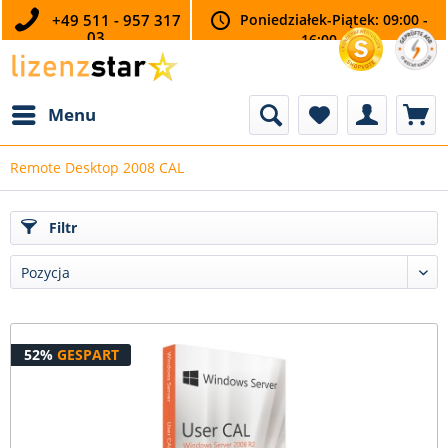
+49 511 - 957 317
Poniedziałek-Piątek: 09:00 -
03
16:00
Menu
Remote Desktop 2008 CAL
Filtr
52%
GESPART