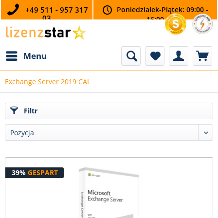
+49 511 - 957 317
Poniedziałek-Piątek: 09:00 -
03
16:00
Menu
Exchange Server 2019 CAL
Filtr
39%
GESPART