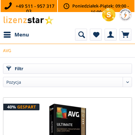
+49 511 - 957 317
Poniedziałek-Piątek: 09:00 -
03
16:00
Menu
AVG
Filtr
40%
GESPART