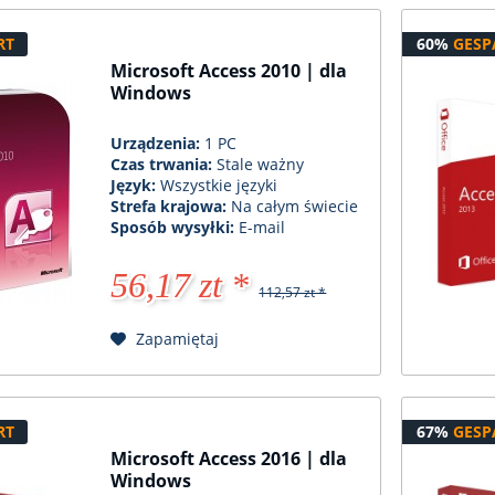
RT
60%
GESP
Microsoft Access 2010 | dla
Windows
Urządzenia:
1 PC
Czas trwania:
Stale ważny
Język:
Wszystkie języki
Strefa krajowa:
Na całym świecie
Sposób wysyłki:
E-mail
56,17 zt *
112,57 zt *
Zapamiętaj
RT
67%
GESP
Microsoft Access 2016 | dla
Windows