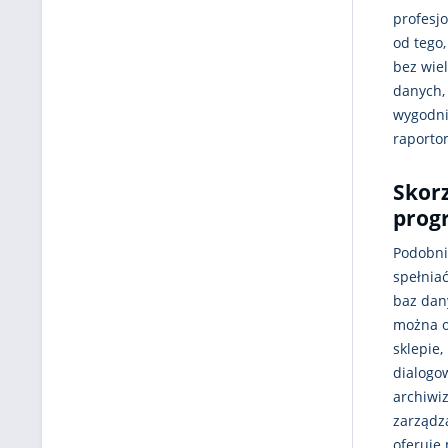
profesjo
od tego,
bez wie
danych, 
wygodni
raporto
Skorz
prog
Podobnie
spełnia
baz dan
można o
sklepie,
dialogo
archiwi
zarządza
oferuje