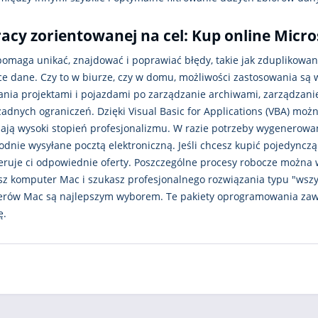
acy zorientowanej na cel: Kup online Micros
omaga unikać, znajdować i poprawiać błędy, takie jak zduplikowane
ce dane. Czy to w biurze, czy w domu, możliwości zastosowania są 
ania projektami i pojazdami po zarządzanie archiwami, zarządzanie
adnych ograniczeń. Dzięki Visual Basic for Applications (VBA) moż
ają wysoki stopień profesjonalizmu. W razie potrzeby wygenerowane
dnie wysyłane pocztą elektroniczną. Jeśli chcesz kupić pojedynczą 
feruje ci odpowiednie oferty. Poszczególne procesy robocze możn
asz komputer Mac i szukasz profesjonalnego rozwiązania typu "wszy
rów Mac są najlepszym wyborem. Te pakiety oprogramowania zawie
ę.