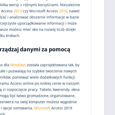
ilka wersji z różnymi korzyściami. Niezależnie
t Access
2013
czy Microsoft Access
2016
, nawet
zać i analizować obszerne informacje w bazie
rzejrzyste uporządkowanie informacji i może
wsze możesz mieć oko na rozwój liczb dzięki
ku krokach.
zarządzaj danymi za pomocą
ss dla
Windows
została zaprojektowana tak, by
ałe i pozwalają na szybkie tworzenie nowych
ników, ponieważ wiele dodatkowych funkcji
gramu Access online po niskiej cenie w naszym
ą ci rozpoczęcie pracy. Tabele, kwerendy, okna
 mogą być łatwo gromadzone, organizowane,
z serwera na swój komputer możesz wygodnie
 i opcje sortowania.
Microsoft
Access 2019
ych.