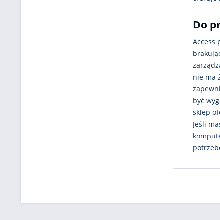
Do pr
Access p
brakują
zarządz
nie ma ż
zapewni
być wygo
sklep o
Jeśli m
kompute
potrzeb