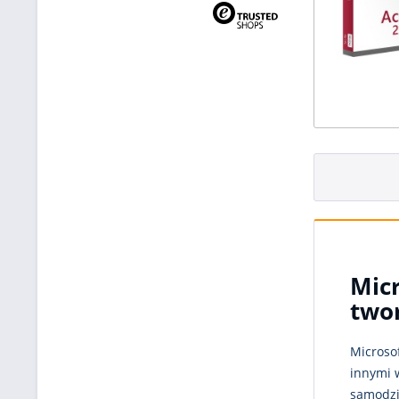
Micr
twor
Microso
innymi 
samodzi