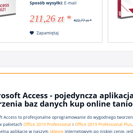
Sposób wysyłki:
E-mail
211,26 zt *
422,77 zt *
Zapamiętaj
osoft Access - pojedyncza aplikacj
zenia baz danych kup online tanio
ft Access to profesjonalne oprogramowanie do wygodnego tworzen
w pakietach
Office 2019 Professional
i
Office 2019 Professional Plus
elną aplikację w naszym
sklepie
internetowym po niskiej cenie, jeś