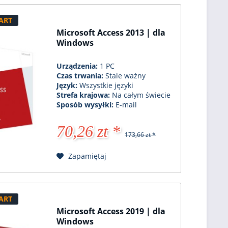
ART
Microsoft Access 2013 | dla
Windows
Urządzenia:
1 PC
Czas trwania:
Stale ważny
Język:
Wszystkie języki
Strefa krajowa:
Na całym świecie
Sposób wysyłki:
E-mail
70,26 zt *
173,66 zt *
Zapamiętaj
ART
Microsoft Access 2019 | dla
Windows