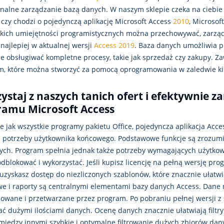
nalne zarządzanie bazą danych. W naszym sklepie czeka na ciebie k
 czy chodzi o pojedynczą aplikację Microsoft Access
2010
, Microsof
lkich umiejętności programistycznych można przechowywać, zarząd
najlepiej w aktualnej wersji
Access 2019
. Baza danych umożliwia p
e obsługiwać kompletne procesy, takie jak sprzedaż czy zakupy. Za
m, które można stworzyć za pomocą oprogramowania w zaledwie kil
ystaj z naszych tanich ofert i efektywnie 
ramu Microsoft Access
 jak wszystkie programy pakietu Office, pojedyncza aplikacja Acce
ć potrzeby użytkownika końcowego. Podstawowe funkcje są zrozumi
ych. Program spełnia jednak także potrzeby wymagających użytkow
dblokować i wykorzystać. Jeśli kupisz licencję na pełną wersję pro
 uzyskasz dostęp do niezliczonych szablonów, które znacznie ułatwi
we i raporty są centralnymi elementami bazy danych Access. Dane
zowane i przetwarzane przez program. Po pobraniu pełnej wersji 
ć dużymi ilościami danych. Ocenę danych znacznie ułatwiają filtry
 między innymi szybkie i optymalne filtrowanie dużych zbiorów dan