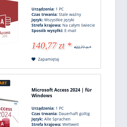
Urządzenia:
1 PC
Czas trwania:
Stale ważny
Język:
Wszystkie języki
Strefa krajowa:
Na całym świecie
Sposób wysyłki:
E-mail
140,77 zt *
422,77 zt *
Zapamiętaj
ART
Microsoft Access 2024 | für
Windows
Urządzenia:
1 PC
Czas trwania:
Dauerhaft gültig
Język:
Alle Sprachen
Strefa krajowa:
Weltweit