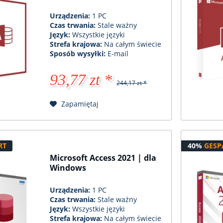
Urządzenia:
1 PC
Czas trwania:
Stale ważny
Język:
Wszystkie języki
Strefa krajowa:
Na całym świecie
Sposób wysyłki:
E-mail
93,77 zt *
244,17 zt *
Zapamiętaj
RT
40%
GESP
Microsoft Access 2021 | dla
Windows
Urządzenia:
1 PC
Czas trwania:
Stale ważny
Język:
Wszystkie języki
Strefa krajowa:
Na całym świecie