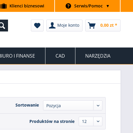
Klienci biznesowi
Serwis/Pomoc
▼
Moje konto
0,00 zt *
BIURO I FINANSE
CAD
NARZĘDZIA
Sortowanie
Produktów na stronie