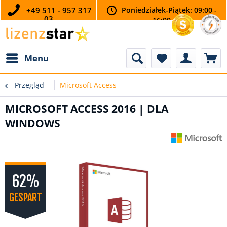
+49 511 - 957 317
Poniedziałek-Piątek: 09:00 -
03
16:00
Menu
Przegląd
Microsoft Access
MICROSOFT ACCESS 2016 | DLA
WINDOWS
62%
GESPART