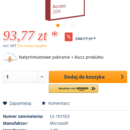
93,77 zt *
244,17 zt *
incl. VAT
Darmowa wysyłka
Natychmiastowe pobranie + klucz produktu
Dodaj do koszyka
Zapamiętaj
Komentarz
Numer zamówienia:
LS-101553
Manufaktor:
Microsoft