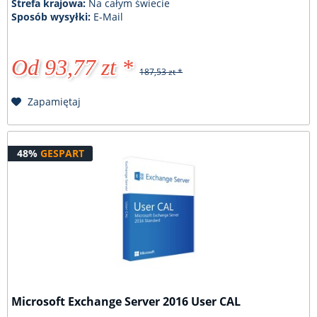
Strefa krajowa:
Na całym świecie
Sposób wysyłki:
E-Mail
Od 93,77 zt *
187,53 zt *
Zapamiętaj
48%
GESPART
Microsoft Exchange Server 2016 User CAL