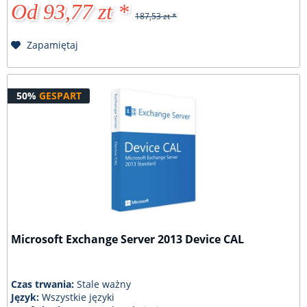
Od 93,77 zt *
187,53 zt *
Zapamiętaj
50%
GESPART
Microsoft Exchange Server 2013 Device CAL
Czas trwania:
Stale ważny
Język:
Wszystkie języki