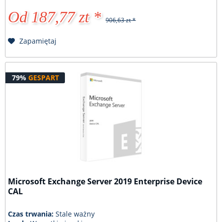
Od 187,77 zt *
906,63 zt *
Zapamiętaj
79%
GESPART
Microsoft Exchange Server 2019 Enterprise Device
CAL
Czas trwania:
Stale ważny