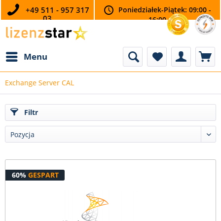
+49 511 - 957 317
Poniedziałek-Piątek: 09:00 -
03
16:00
Menu
Exchange Server CAL
Filtr
60%
GESPART