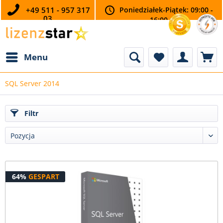
+49 511 - 957 317
Poniedziałek-Piątek: 09:00 -
03
16:00
Menu
SQL Server 2014
Filtr
64%
GESPART