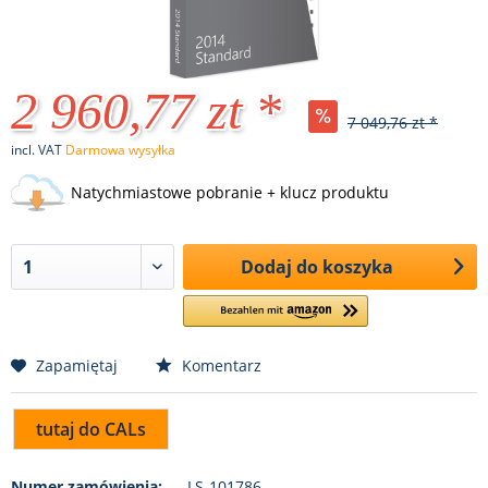
2 960,77 zt *
7 049,76 zt *
incl. VAT
Darmowa wysyłka
Natychmiastowe pobranie + klucz produktu
Dodaj do koszyka
Zapamiętaj
Komentarz
tutaj do CALs
Numer zamówienia:
LS-101786