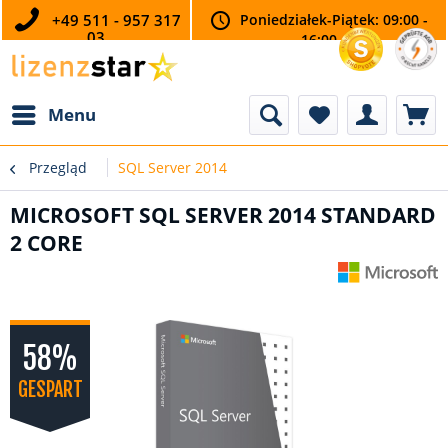
+49 511 - 957 317
Poniedziałek-Piątek: 09:00 -
03
16:00
Menu
Przegląd
SQL Server 2014
MICROSOFT SQL SERVER 2014 STANDARD
2 CORE
58%
GESPART