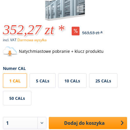
352,27 zt *
563,53 zt *
incl. VAT
Darmowa wysyłka
Natychmiastowe pobranie + klucz produktu
Numer CAL
1 CAL
5 CALs
10 CALs
25 CALs
50 CALs
Dodaj do koszyka