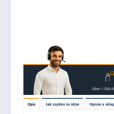
Über 1.000.
Opis
tak szybko to idzie
Opinie o skle