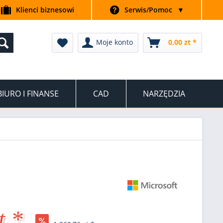
Klienci biznesowi
Serwis/Pomoc
▼
Moje konto
0,00 zt *
BIURO I FINANSE
CAD
NARZĘDZIA
t *