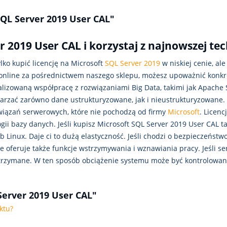
SQL Server 2019 User CAL"
 2019 User CAL i korzystaj z najnowszej tec
lko kupić licencję na Microsoft
SQL Server 2019
w niskiej cenie, a
L online za pośrednictwem naszego sklepu, możesz upoważnić konkr
alizowaną współpracę z rozwiązaniami Big Data, takimi jak Apache 
arzać zarówno dane ustrukturyzowane, jak i nieustrukturyzowane
wiązań serwerowych, które nie pochodzą od firmy
Microsoft
. Licen
ii bazy danych. Jeśli kupisz Microsoft SQL Server 2019 User CAL 
b Linux. Daje ci to dużą elastyczność. Jeśli chodzi o bezpieczeńs
 oferuje także funkcje wstrzymywania i wznawiania pracy. Jeśli se
trzymane. W ten sposób obciążenie systemu może być kontrolowan
Server 2019 User CAL"
ktu?