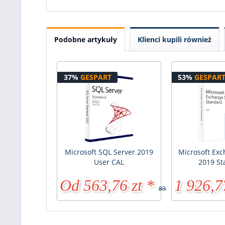
Podobne artykuły
Klienci kupili również
37%
GESPART
53%
GESPAR
Microsoft SQL Server 2019
Microsoft Exc
User CAL
2019 S
Od 563,76 zt *
1 926,7
892,77 zt *