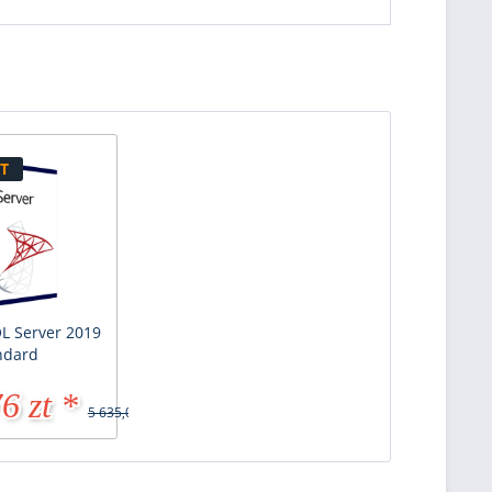
T
QL Server 2019
ndard
6 zt *
5 635,07 zt *