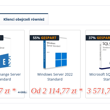
Klienci obejrzeli również
T
55%
GESPART
37%
GESPAR
hange Server
Windows Server 2022
Microsoft S
tandard
Standard
Sta
7 zt *
Od 2 114,77 zt *
3 571,7
4 088,77 zt *
4 657,23 zt *