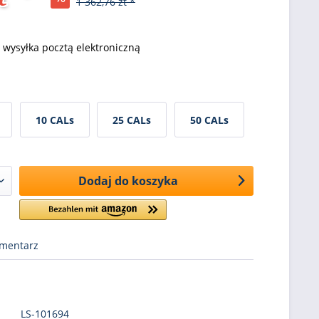
1 362,76 zt *
wysyłka pocztą elektroniczną
10 CALs
25 CALs
50 CALs
Dodaj do koszyka
mentarz
LS-101694