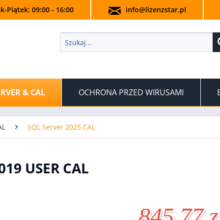
k-Piątek: 09:00 - 16:00
info@lizenzstar.pl
ERVER & CAL
OCHRONA PRZED WIRUSAMI
AL
SQL Server 2025 CAL
019 USER CAL
845,77 z