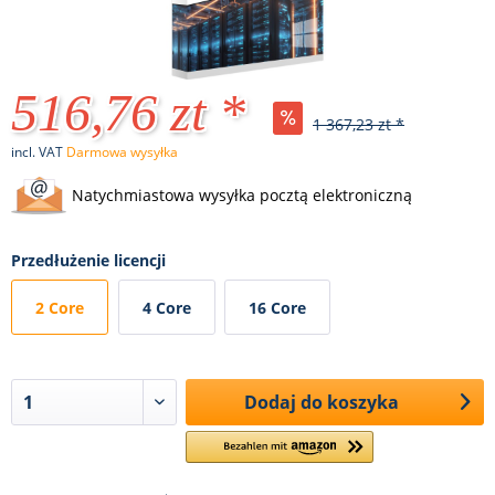
516,76 zt *
1 367,23 zt *
incl. VAT
Darmowa wysyłka
Natychmiastowa wysyłka pocztą elektroniczną
Przedłużenie licencji
2 Core
4 Core
16 Core
Dodaj do koszyka