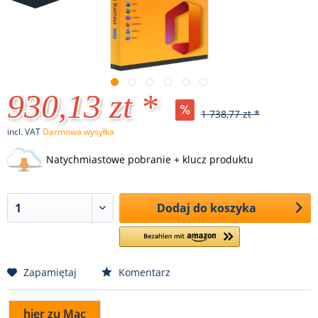
930,13 zt *
1 738,77 zt *
incl. VAT
Darmowa wysyłka
Natychmiastowe pobranie + klucz produktu
Dodaj do koszyka
Zapamiętaj
Komentarz
hier zu Mac