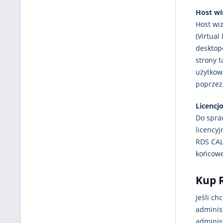
Host wir
Host wi
(Virtual
desktopó
strony 
użytkow
poprzez
Licencj
Do spra
licency
RDS CAL 
końcowe
Kup 
Jeśli ch
adminis
adminis