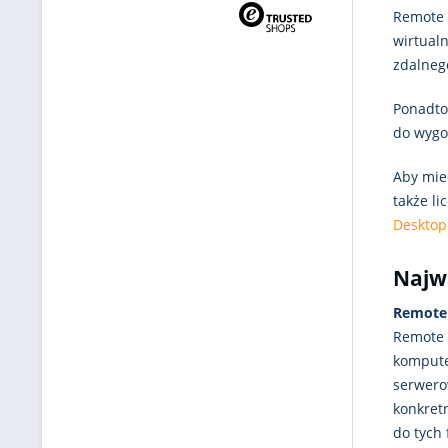
Remote 
wirtual
zdalnego
Ponadto
do wygo
Aby mieć
także li
Desktop
Najwa
Remote
Remote 
kompute
serwero
konkret
do tych 