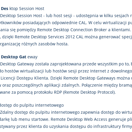
 Des
ktop Session Host
esktop Session Host - lub host sesji - udostępnia w kilku sesjach r
ytkowników posiadających odpowiednie CAL. W celu wirtualizacji pu
zania się pomiędzy Remote Desktop Connection Broker a klientami. J
, dzięki Remote Desktop Services 2012 CAL można generować specja
organizację różnych zasobów hosta.
 Desktop Gat
eway
Desktop Gateway została zaprojektowana przede wszystkim po to
do hostów wirtualizacji lub hostów sesji przez Internet z dowoln
Licencji Dostępu Klienta. Dzięki Remote Desktop Gateways można u
w oraz poszczególnych aplikacji zdalnych. Połączenie między br
wane za pomocą protokołu RDP (Remote Desktop Protocol).
ostęp do pulpitu internetowego
 Zdalny dostęp do pulpitu internetowego zapewnia dostęp do wirtu
arkę lub menu startowe. Remote Desktop Web Access generuje plik R
tywany przez klienta do uzyskania dostępu do infrastruktury firmy