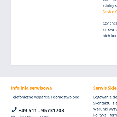
zdalny d
Device 
Czy chc
zarówno 
nich kor
Infolinia serwisowa
Serwis Skl
Telefoniczne wsparcie i doradztwo pod:
Logowanie de
Skontaktuj się
Warunki wysył
+49 511 - 95731703
Polityka i fo