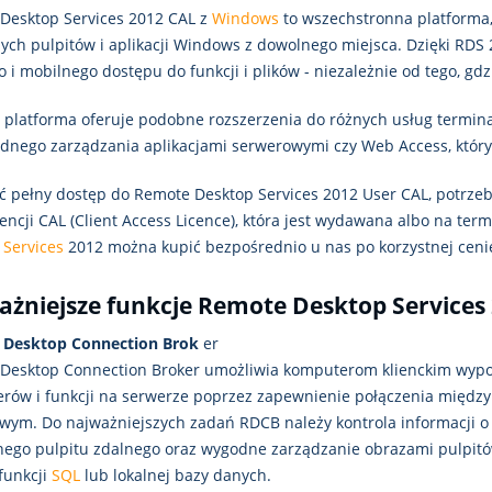
Desktop Services 2012 CAL z
Windows
to wszechstronna platforma, 
nych pulpitów i aplikacji Windows z dowolnego miejsca. Dzięki RD
 i mobilnego dostępu do funkcji i plików - niezależnie od tego, gdz
 platforma oferuje podobne rozszerzenia do różnych usług termina
dnego zarządzania aplikacjami serwerowymi czy Web Access, który 
 pełny dostęp do Remote Desktop Services 2012 User CAL, potrzebuj
cencji CAL (Client Access Licence), która jest wydawana albo na ter
 Services
2012 można kupić bezpośrednio u nas po korzystnej ceni
żniejsze funkcje Remote Desktop Services
 Desktop Connection Brok
er
Desktop Connection Broker umożliwia komputerom klienckim wypo
rów i funkcji na serwerze poprzez zapewnienie połączenia między
wym. Do najważniejszych zadań RDCB należy kontrola informacji o
nego pulpitu zdalnego oraz wygodne zarządzanie obrazami pulpit
funkcji
SQL
lub lokalnej bazy danych.