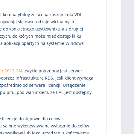
st kompatybilny ze scenariuszami dla VDI
ojawiają się dwa rodzaje wirtualnych
e do konkretnego użytkownika, a z drugiej
czych, do których może mieć dostęp kilku
ia aplikacji opartych na systemie Windows
er 2012 CAL
zwykle potrzebny jest serwer
przez infrastrukturę RDS. Jeśli klient wymaga
ezpośrednio od serwera licencji. Urządzenie
pulpitu, pod warunkiem, że CAL jest dostępny.
ie licencje dostępowe dla celów
że są one wykorzystywane wyłącznie do celów
użytkownikowi lub jego urządzeniu końcowemu