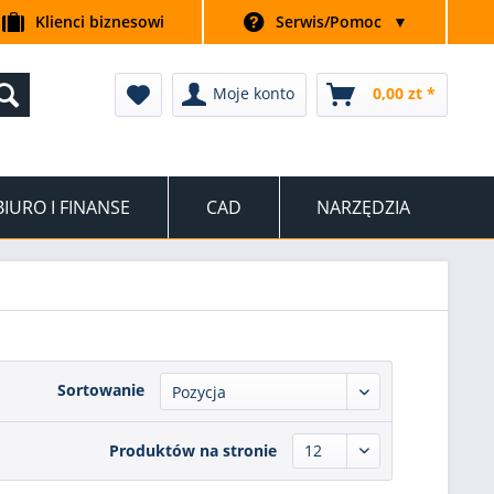
Klienci biznesowi
Serwis/Pomoc
▼
Moje konto
0,00 zt *
BIURO I FINANSE
CAD
NARZĘDZIA
Sortowanie
Produktów na stronie