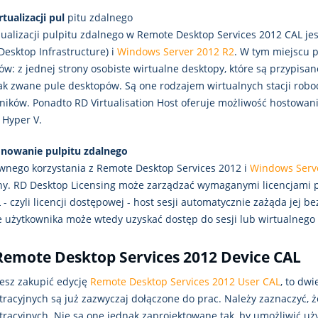
tualizacji pul
pitu zdalnego
zualizacji pulpitu zdalnego w Remote Desktop Services 2012 CAL je
 Desktop Infrastructure) i
Windows Server 2012 R2
. W tym miejscu p
w: z jednej strony osobiste wirtualne desktopy, które są przypisan
tak zwane pule desktopów. Są one rodzajem wirtualnych stacji robo
ników. Ponadto RD Virtualisation Host oferuje możliwość hostowan
 Hyper V.
onowanie pulpitu zdalnego
wnego korzystania z Remote Desktop Services 2012 i
Windows Serv
jny. RD Desktop Licensing może zarządzać wymaganymi licencjami po
- czyli licencji dostępowej - host sesji automatycznie zażąda jej b
 użytkownika może wtedy uzyskać dostęp do sesji lub wirtualnego 
Remote Desktop Services 2012 Device CAL
cesz zakupić edycję
Remote Desktop Services 2012 User CAL
, to dw
tracyjnych są już zazwyczaj dołączone do prac. Należy zaznaczyć, 
tracyjnych. Nie są one jednak zaprojektowane tak, by umożliwić 