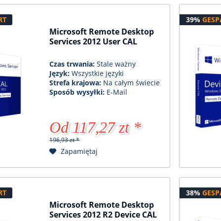
RT
39%
GESP
Microsoft Remote Desktop
Services 2012 User CAL
Czas trwania:
Stale ważny
Język:
Wszystkie języki
Strefa krajowa:
Na całym świecie
Sposób wysyłki:
E-Mail
Od 117,27 zt *
196,93 zt *
Zapamiętaj
RT
38%
GESP
Microsoft Remote Desktop
Services 2012 R2 Device CAL