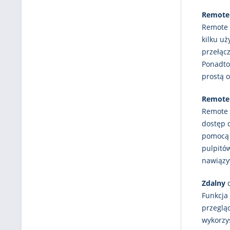
Remote
Remote D
kilku uż
przełąc
Ponadto
prostą 
Remote
Remote 
dostęp 
pomocą 
pulpitó
nawiązy
Zdalny
d
Funkcja
przegląd
wykorzys