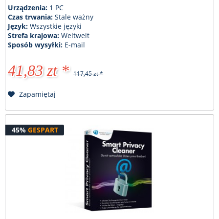
Urządzenia:
1 PC
Czas trwania:
Stale ważny
Język:
Wszystkie języki
Strefa krajowa:
Weltweit
Sposób wysyłki:
E-mail
41,83 zt *
117,45 zt *
Zapamiętaj
45%
GESPART