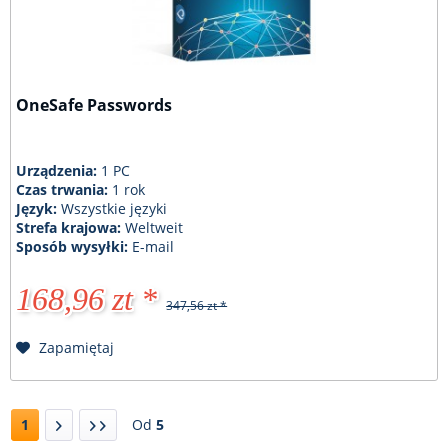
OneSafe Passwords
Urządzenia:
1 PC
Czas trwania:
1 rok
Język:
Wszystkie języki
Strefa krajowa:
Weltweit
Sposób wysyłki:
E-mail
168,96 zt *
347,56 zt *
Zapamiętaj
1
Od
5