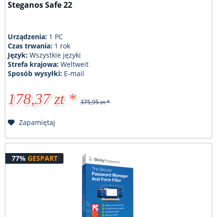
Steganos Safe 22
Urządzenia:
1 PC
Czas trwania:
1 rok
Język:
Wszystkie języki
Strefa krajowa:
Weltweit
Sposób wysyłki:
E-mail
178,37 zt *
375,95 zt *
Zapamiętaj
77%
GESPART