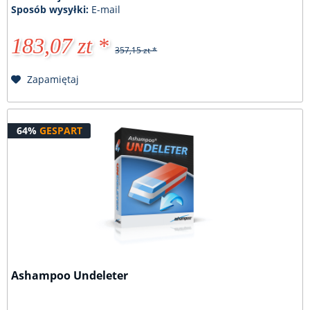
Sposób wysyłki:
E-mail
183,07 zt *
357,15 zt *
Zapamiętaj
64%
GESPART
Ashampoo Undeleter