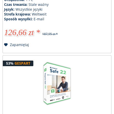
Czas trwania:
Stale ważny
Język:
Wszystkie języki
Strefa krajowa:
Weltweit
Sposób wysyłki:
E-mail
126,66 zt *
187,95 zt *
Zapamiętaj
53%
GESPART