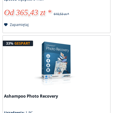
Od 365,43 zt *
610,53 zt *
Zapamiętaj
33%
GESPART
Ashampoo Photo Recovery
Urządzenia:
1 PC