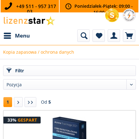
+49 511 - 957 317
Poniedziałek-Piątek: 09:00 -
03
16:00
Menu
Kopia zapasowa / ochrona danych
Filtr
1
Od
5
33%
GESPART