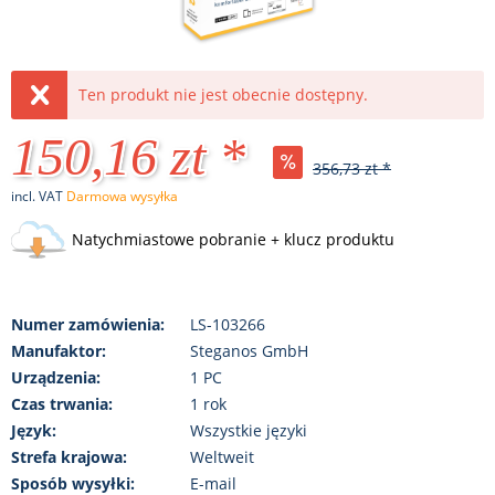
Ten produkt nie jest obecnie dostępny.
150,16 zt *
356,73 zt *
incl. VAT
Darmowa wysyłka
Natychmiastowe pobranie + klucz produktu
Numer zamówienia:
LS-103266
Manufaktor:
Steganos GmbH
Urządzenia:
1 PC
Czas trwania:
1 rok
Język:
Wszystkie języki
Strefa krajowa:
Weltweit
Sposób wysyłki:
E-mail