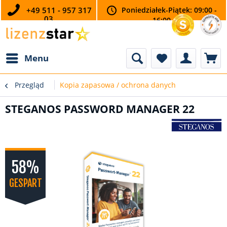
+49 511 - 957 317
Poniedziałek-Piątek: 09:00 -
03
16:00
Menu
Przegląd
Kopia zapasowa / ochrona danych
STEGANOS PASSWORD MANAGER 22
58%
GESPART