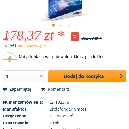
178,37 zt *
352,03 zt *
incl. VAT
Darmowa wysyłka
Natychmiastowe pobranie + klucz produktu
Dodaj do koszyka
Zapamiętaj
Komentarz
Numer zamówienia:
LS-102315
Manufaktor:
Bitdefender GmbH
Urządzenia:
10 urządzeń
Czas trwania:
1 rok