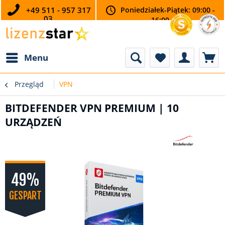
+49 511 - 957 317
Poniedziałek-Piątek: 09:00 -
03
16:00
Menu
Przegląd
VPN
BITDEFENDER VPN PREMIUM | 10
URZĄDZEŃ
49%
GESPART