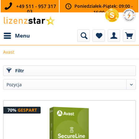
+49 511 - 957 317
Poniedziałek-Piątek: 09:00 -
03
16:00
Menu
Avast
Filtr
70%
GESPART