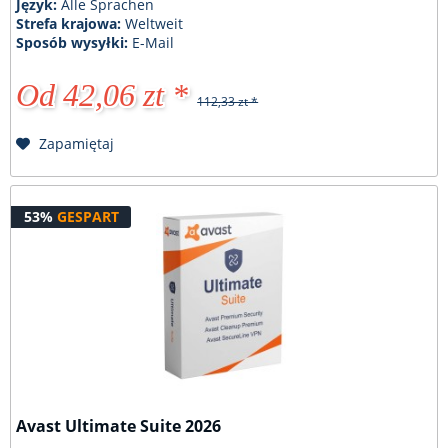
Język:
Alle Sprachen
Strefa krajowa:
Weltweit
Sposób wysyłki:
E-Mail
Od 42,06 zt *
112,33 zt *
Zapamiętaj
53%
GESPART
Avast Ultimate Suite 2026