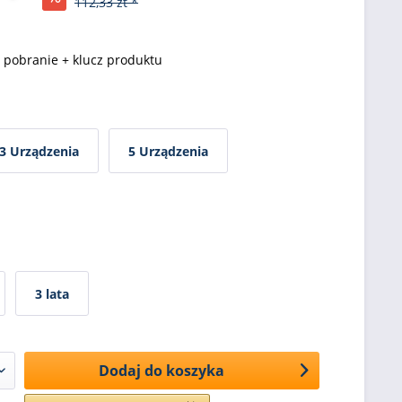
112,33 zt *
pobranie + klucz produktu
3 Urządzenia
5 Urządzenia
3 lata
Dodaj do koszyka