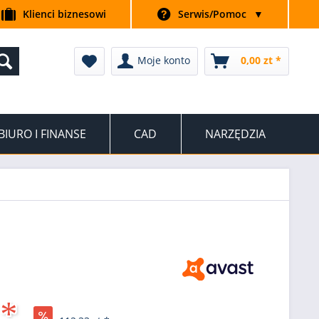
Klienci biznesowi
Serwis/Pomoc
▼
Moje konto
0,00 zt *
BIURO I FINANSE
CAD
NARZĘDZIA
 *