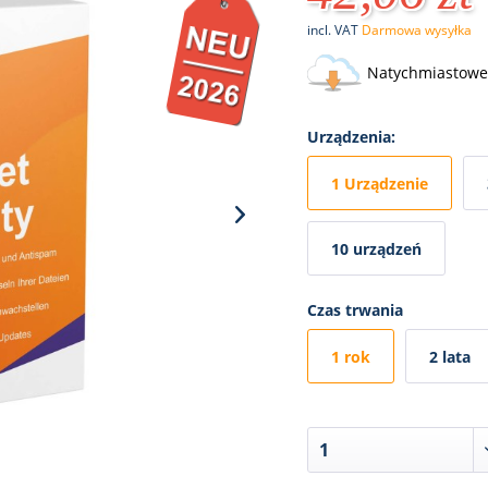
incl. VAT
Darmowa wysyłka
Natychmiastowe 
Urządzenia:
1 Urządzenie
10 urządzeń
Czas trwania
1 rok
2 lata