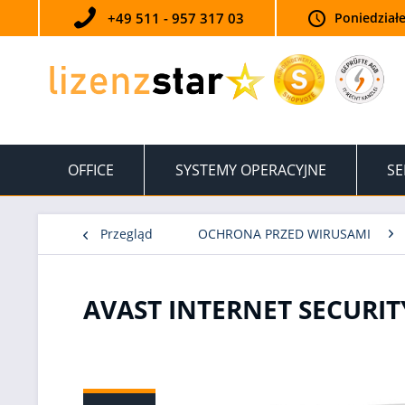
+49 511 - 957 317 03
Poniedziałe
OFFICE
SYSTEMY OPERACYJNE
SE
Przegląd
OCHRONA PRZED WIRUSAMI
AVAST INTERNET SECURIT