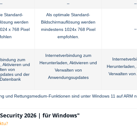
–
–
–
le Standard-
Als optimale Standard-
flösung werden
Bildschirmauflösung werden
–
024 x 768 Pixel
mindestens 1024x 768 Pixel
fohlen
empfohlen.
Internetverbindung zum
Internetver
erbindung zum
Herunterladen, Aktivieren und
, Aktivieren und
Herunterladen, 
lten von
Verwalten von
Verwalten von
pdates und der
Anwendungsupdates
s-Datenbank
ung und Rettungsmedium-Funktionen sind unter Windows 11 auf ARM ni
 Security 2026 | für Windows"
ktu?