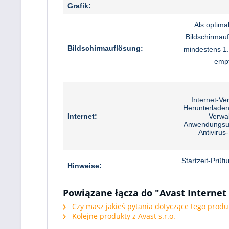
Grafik:
Als optima
Bildschirmau
Bildschirmauflösung:
mindestens 1.
emp
Internet-V
Herunterladen
Internet:
Verwa
Anwendungsu
Antiviru
Startzeit-Prüf
Hinweise:
Powiązane łącza do "Avast Internet
Czy masz jakieś pytania dotyczące tego produ
Kolejne produkty z Avast s.r.o.