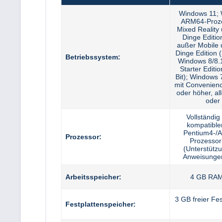
Windows 11; 
ARM64-Proz
Mixed Reality 
Dinge Editi
außer Mobile 
Dinge Edition (
Betriebssystem:
Windows 8/8.
Starter Editi
Bit); Windows 
mit Convenien
oder höher, al
oder 
Vollständi
kompatibler
Pentium4-/
Prozessor:
Prozessor
(Unterstütz
Anweisungen
Arbeitsspeicher:
4 GB RAM
3 GB freier Fe
Festplattenspeicher: