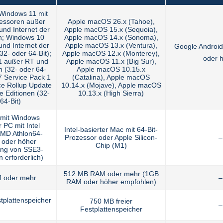
Windows 11 mit
essoren außer
Apple macOS 26.x (Tahoe),
und Internet der
Apple macOS 15.x (Sequoia),
on; Windows 10
Apple macOS 14.x (Sonoma),
und Internet der
Apple macOS 13.x (Ventura),
Google Android
32- oder 64-Bit);
Apple macOS 12.x (Monterey),
oder 
1 außer RT und
Apple macOS 11.x (Big Sur),
on (32- oder 64-
Apple macOS 10.15.x
7 Service Pack 1
(Catalina), Apple macOS
ce Rollup Update
10.14.x (Mojave), Apple macOS
le Editionen (32-
10.13.x (High Sierra)
64-Bit)
g mit Windows
 PC mit Intel
Intel-basierter Mac mit 64-Bit-
AMD Athlon64-
Prozessor oder Apple Silicon-
–
 oder höher
Chip (M1)
ung von SSE3-
 erforderlich)
512 MB RAM oder mehr (1GB
 oder mehr
–
RAM oder höher empfohlen)
stplattenspeicher
750 MB freier
–
Festplattenspeicher