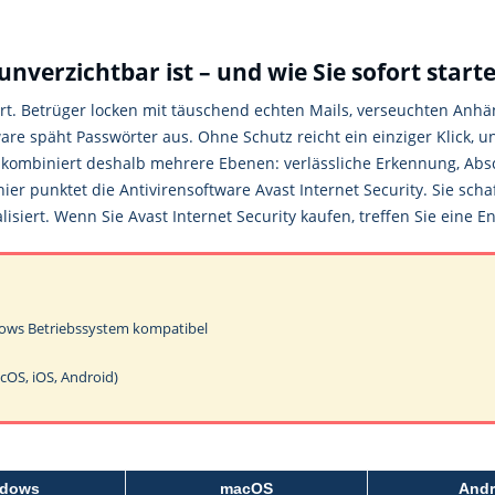
erzichtbar ist – und wie Sie sofort start
iert. Betrüger locken mit täuschend echten Mails, verseuchten Anh
e späht Passwörter aus. Ohne Schutz reicht ein einziger Klick, 
et kombiniert deshalb mehrere Ebenen: verlässliche Erkennung, Ab
r punktet die Antivirensoftware Avast Internet Security. Sie schaf
isiert. Wenn Sie Avast Internet Security kaufen, treffen Sie eine 
dows Betriebssystem kompatibel
cOS, iOS, Android)
dows
macOS
Andr