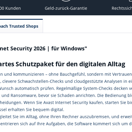
000 Kunden
Geld-zurück-Garantie
Rechtssic
pach Trusted Shops
net Security 2026 | für Windows"
artes Schutzpaket für den digitalen Alltag
en und kommunizieren – ohne Bauchgefühl, sondern mit Vertrauen. 
 clevere Schwachstellen-Checks und cloudgestützte Analysen in ein
f Wunsch automatisch prüfen. Regelmäßige System-Checks decken ver
 und Ransomware, bevor sie Schaden anrichten. Die Bedienung blei
eidungen. Wenn Sie Avast Internet Security kaufen, starten Sie bin
sel erhalten Sie bequem digital.
egleitet Sie im Alltag, ohne Ihren Rechner auszubremsen, und erwei
entrieren sich auf Ihre Aufgaben, die Software kümmert sich um d