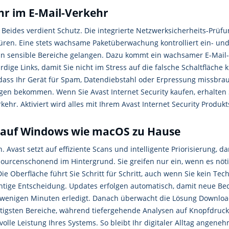
hr im E-Mail-Verkehr
Beides verdient Schutz. Die integrierte Netzwerksicherheits-Prüf
üren. Eine stets wachsame Paketüberwachung kontrolliert ein- un
n sensible Bereiche gelangen. Dazu kommt ein wachsamer E-Mail-
ige Links, damit Sie nicht im Stress auf die falsche Schaltfläche k
dass Ihr Gerät für Spam, Datendiebstahl oder Erpressung missbrauc
bekommen. Wenn Sie Avast Internet Security kaufen, erhalten Si
hr. Aktiviert wird alles mit Ihrem Avast Internet Security Produkt
nd auf Windows wie macOS zu Hause
. Avast setzt auf effiziente Scans und intelligente Priorisierung,
ssourcenschonend im Hintergrund. Sie greifen nur ein, wenn es nöt
Oberfläche führt Sie Schritt für Schritt, auch wenn Sie kein Techn
ichtige Entscheidung. Updates erfolgen automatisch, damit neue Be
in wenigen Minuten erledigt. Danach überwacht die Lösung Downlo
chtigsten Bereiche, während tiefergehende Analysen auf Knopfdruc
le Leistung Ihres Systems. So bleibt Ihr digitaler Alltag angeneh