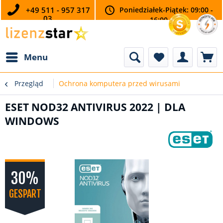
+49 511 - 957 317
Poniedziałek-Piątek: 09:00 -
03
16:00
Menu
Przegląd
Ochrona komputera przed wirusami
ESET NOD32 ANTIVIRUS 2022 | DLA
WINDOWS
30%
GESPART