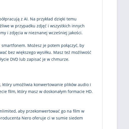
półpracują z AI. Na przykład dzięki temu
żliwe w przypadku zdjęć i wszystkich innych
y i zdjęcia w nieznanej wcześniej jakości.
b smartfonem. Możesz je potem połączyć, by
sować bez większego wysiłku. Masz też możliwość
łycie DVD lub zapisać je w chmurze.
w, który umożliwia konwertowanie plików audio i
cie film, który masz w doskonałym formacie HD.
Unlimited, aby przekonwertować go na film w
producenta Nero oferuje ci w sumie siedem