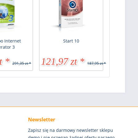
 Internet
Start 10
erator 3
t *
121,97 zt *
291,35 zt *
187,95 zt *
Newsletter
Zapisz się na darmowy newsletter sklepu
demo i nie przegap żadnej oferty naszego