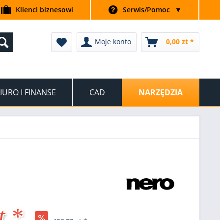
Klienci biznesowi
Serwis/Pomoc
▼
Moje konto
0,00 zt *
IURO I FINANSE
CAD
NARZĘDZIA
t *