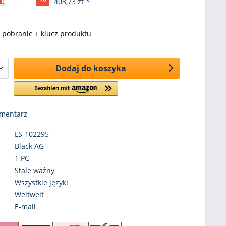
403,73 zt *
pobranie + klucz produktu
Dodaj do koszyka
mentarz
LS-102295
Black AG
1 PC
Stale ważny
Wszystkie języki
Weltweit
E-mail