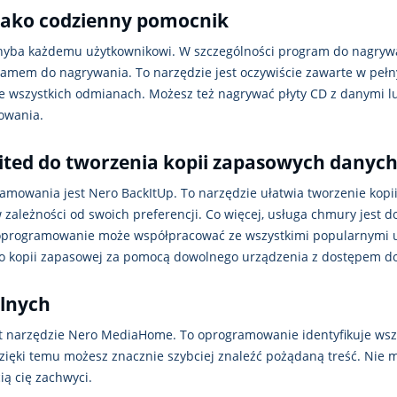
 jako codzienny pomocnik
chyba każdemu użytkownikowi. W szczególności program do nagryw
ramem do nagrywania. To narzędzie jest oczywiście zawarte w pełn
e wszystkich odmianach. Możesz też nagrywać płyty CD z danymi lu
owania.
ited do tworzenia kopii zapasowych danyc
amowania jest Nero BackItUp. To narzędzie ułatwia tworzenie kopi
zależności od swoich preferencji. Co więcej, usługa chmury jest d
 oprogramowanie może współpracować ze wszystkimi popularnymi u
do kopii zapasowej za pomocą dowolnego urządzenia z dostępem do
alnych
t narzędzie Nero MediaHome. To oprogramowanie identyfikuje wszys
Dzięki temu możesz znacznie szybciej znaleźć pożądaną treść. Nie 
ią cię zachwyci.