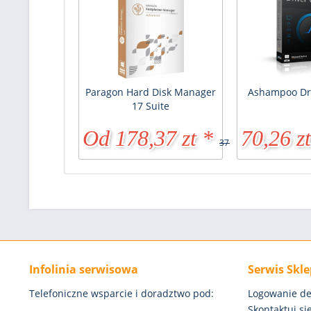
Paragon Hard Disk Manager
Ashampoo Dr
17 Suite
Od 178,37 zt *
70,26 zt
375,77 zt *
Infolinia serwisowa
Serwis Skl
Telefoniczne wsparcie i doradztwo pod:
Logowanie de
Skontaktuj się