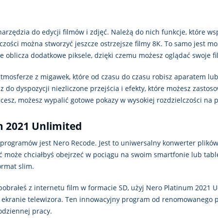
rzędzia do edycji filmów i zdjęć. Należą do nich funkcje, które ws
zości można stworzyć jeszcze ostrzejsze filmy 8K. To samo jest mo
oblicza dodatkowe piksele, dzięki czemu możesz oglądać swoje film
tmosferze z migawek, które od czasu do czasu robisz aparatem lu
 do dyspozycji niezliczone przejścia i efekty, które możesz zasto
cesz, możesz wypalić gotowe pokazy w wysokiej rozdzielczości na p
m 2021 Unlimited
h programów jest Nero Recode. Jest to uniwersalny konwerter plikó
 może chciałbyś obejrzeć w pociągu na swoim smartfonie lub table
rmat slim.
 pobrałeś z internetu film w formacie SD, użyj Nero Platinum 2021 
 na ekranie telewizora. Ten innowacyjny program od renomowanego 
odziennej pracy.