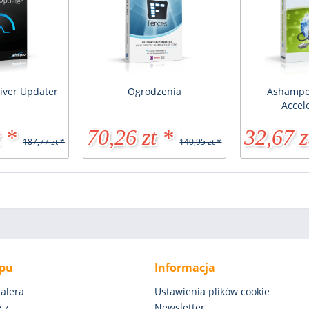
iver Updater
Ogrodzenia
Ashampoo
Accel
 *
70,26 zt *
32,67 z
187,77 zt *
140,95 zt *
epu
Informacja
alera
Ustawienia plików cookie
 z
Newsletter