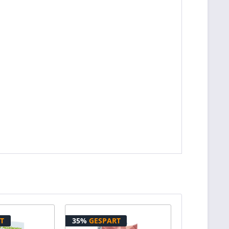
T
35%
GESPART