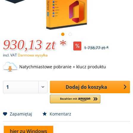
930,13 zt *
1 738,77 zt *
incl. VAT
Darmowa wysyłka
Natychmiastowe pobranie + klucz produktu
Dodaj do koszyka
Zapamiętaj
Komentarz
hier zu Windows