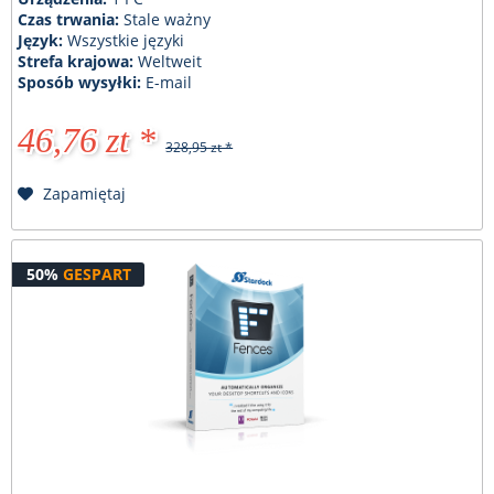
Czas trwania:
Stale ważny
Język:
Wszystkie języki
Strefa krajowa:
Weltweit
Sposób wysyłki:
E-mail
46,76 zt *
328,95 zt *
Zapamiętaj
50%
GESPART