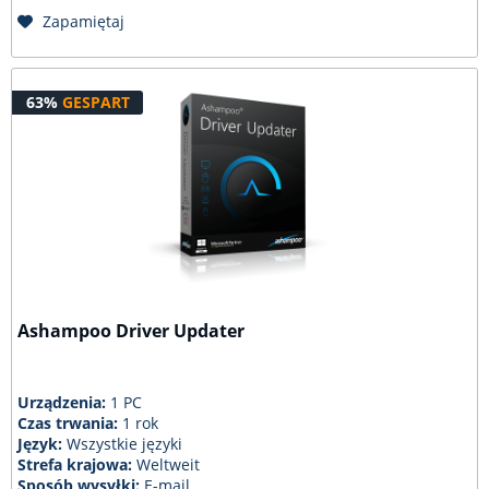
Zapamiętaj
63%
GESPART
Ashampoo Driver Updater
Urządzenia:
1 PC
Czas trwania:
1 rok
Język:
Wszystkie języki
Strefa krajowa:
Weltweit
Sposób wysyłki:
E-mail