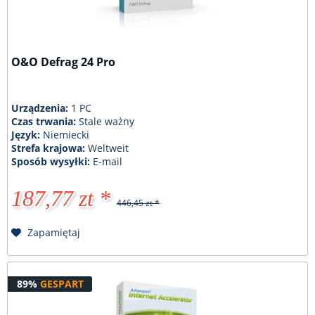
O&O Defrag 24 Pro
Urządzenia:
1 PC
Czas trwania:
Stale ważny
Język:
Niemiecki
Strefa krajowa:
Weltweit
Sposób wysyłki:
E-mail
187,77 zt *
446,45 zt *
Zapamiętaj
89%
GESPART