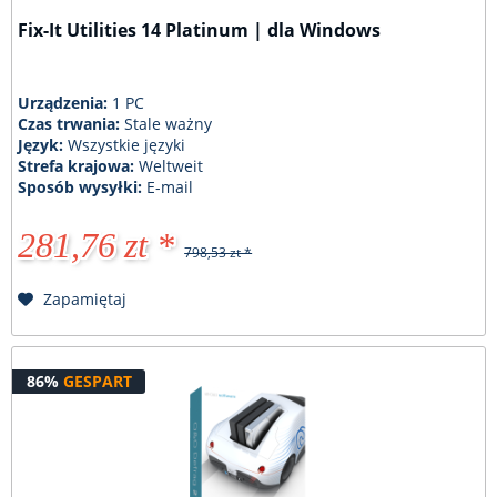
Fix-It Utilities 14 Platinum | dla Windows
Urządzenia:
1 PC
Czas trwania:
Stale ważny
Język:
Wszystkie języki
Strefa krajowa:
Weltweit
Sposób wysyłki:
E-mail
281,76 zt *
798,53 zt *
Zapamiętaj
86%
GESPART