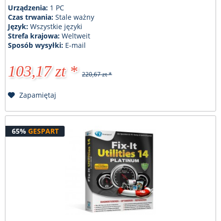
Urządzenia:
1 PC
Czas trwania:
Stale ważny
Język:
Wszystkie języki
Strefa krajowa:
Weltweit
Sposób wysyłki:
E-mail
103,17 zt *
220,67 zt *
Zapamiętaj
65%
GESPART