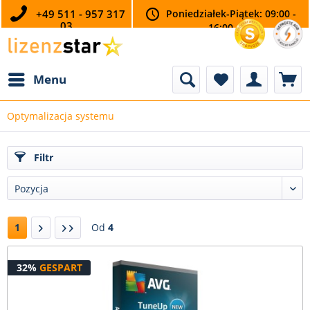
+49 511 - 957 317
Poniedziałek-Piątek: 09:00 -
03
16:00
Menu
Optymalizacja systemu
Filtr
1
Od
4
32%
GESPART