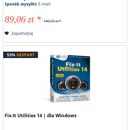
Sposób wysyłki:
E-mail
89,06 zt *
140,95 zt *
Zapamiętaj
53%
GESPART
Fix-It Utilities 14 | dla Windows