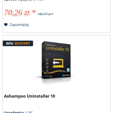
70,26 zt *
187,77 zt *
Zapamiętaj
86%
GESPART
Ashampoo UnInstaller 10
Urządzenia:
1 PC