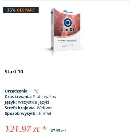
35%
GESPART
Start 10
Urządzenia:
1 PC
Czas trwania:
Stale ważny
Język:
Wszystkie języki
Strefa krajowa:
Weltweit
Sposób wysyłki:
E-mail
121,97 zt *
187,95 zt *