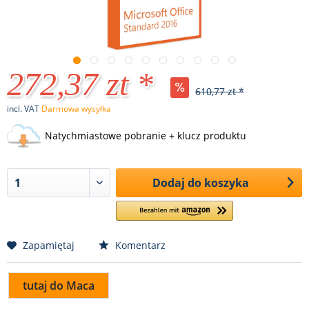
272,37 zt *
610,77 zt *
incl. VAT
Darmowa wysyłka
Natychmiastowe pobranie + klucz produktu
Dodaj do koszyka
Zapamiętaj
Komentarz
tutaj do Maca