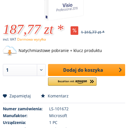
187,77 zt *
1 315,77 zt *
incl. VAT
Darmowa wysyłka
Natychmiastowe pobranie + klucz produktu
Dodaj do koszyka
Zapamiętaj
Komentarz
Numer zamówienia:
LS-101672
Manufaktor:
Microsoft
Urządzenia:
1 PC