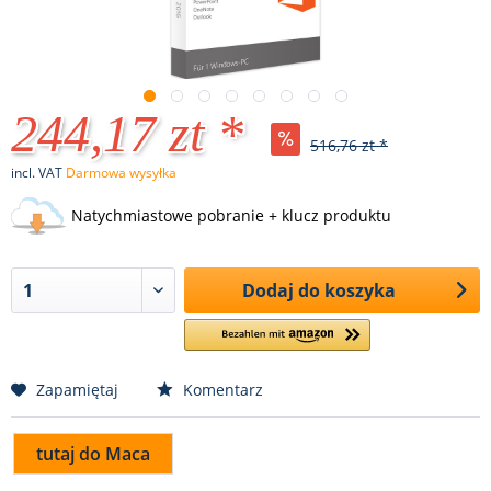
244,17 zt *
516,76 zt *
incl. VAT
Darmowa wysyłka
Natychmiastowe pobranie + klucz produktu
Dodaj do koszyka
Zapamiętaj
Komentarz
tutaj do Maca