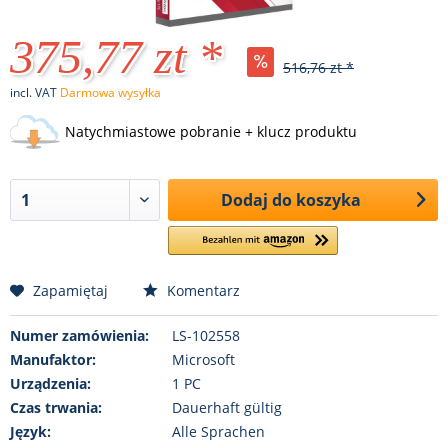
375,77 zt *
516,76 zt *
incl. VAT
Darmowa wysyłka
Natychmiastowe pobranie + klucz produktu
Dodaj do koszyka
Zapamiętaj
Komentarz
Numer zamówienia:
LS-102558
Manufaktor:
Microsoft
Urządzenia:
1 PC
Czas trwania:
Dauerhaft gültig
Język:
Alle Sprachen