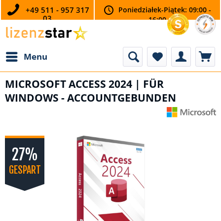
+49 511 - 957 317
Poniedziałek-Piątek: 09:00 -
03
16:00
Menu
MICROSOFT ACCESS 2024 | FÜR
WINDOWS - ACCOUNTGEBUNDEN
27%
GESPART