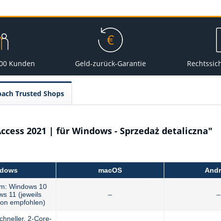
000 Kunden
Geld-zurück-Garantie
Rechtssic
pach Trusted Shops
ccess 2021 | für Windows - Sprzedaż detaliczna"
dows
macOS
Andr
em: Windows 10
s 11 (jeweils
–
–
sion empfohlen)
chneller, 2-Core-