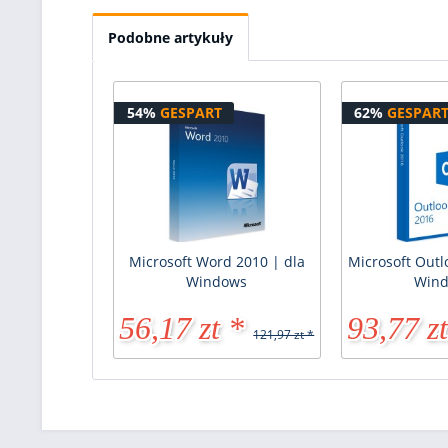
Podobne artykuły
54%
GESPART
62%
GESPAR
Microsoft Word 2010 | dla
Microsoft Outl
Windows
Win
56,17 zt *
93,77 zt
121,97 zt *