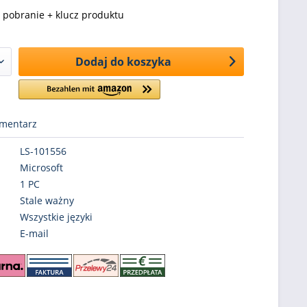
pobranie + klucz produktu
Dodaj do koszyka
mentarz
LS-101556
Microsoft
1 PC
Stale ważny
Wszystkie języki
E-mail