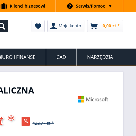
Klienci biznesowi
Serwis/Pomoc
▼
Moje konto
0,00 zt *
BIURO I FINANSE
CAD
NARZĘDZIA
ALICZNA
t *
422,77 zt *