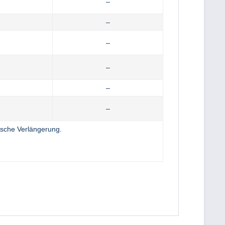
–
–
–
–
–
–
sche Verlängerung.