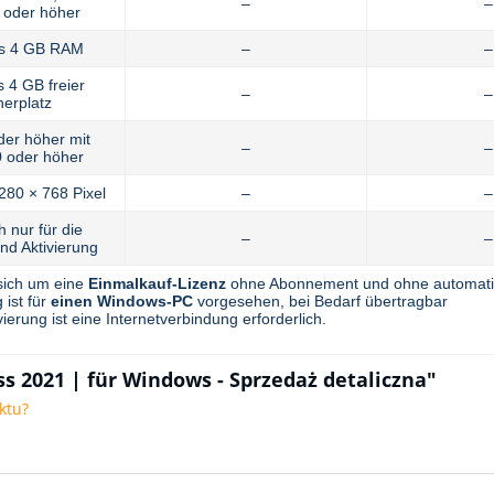
–
–
 oder höher
ns 4 GB RAM
–
–
 4 GB freier
–
–
herplatz
der höher mit
–
–
 oder höher
280 × 768 Pixel
–
–
h nur für die
–
–
und Aktivierung
sich um eine
Einmalkauf-Lizenz
ohne Abonnement und ohne automati
 ist für
einen Windows-PC
vorgesehen, bei Bedarf übertragbar
vierung ist eine Internetverbindung erforderlich.
s 2021 | für Windows - Sprzedaż detaliczna"
ktu?