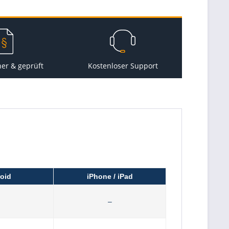
her & geprüft
Kostenloser Support
oid
iPhone / iPad
–