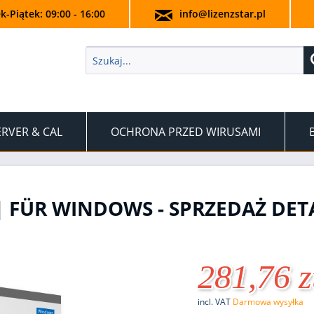
k-Piątek: 09:00 - 16:00
info@lizenzstar.pl
ERVER & CAL
OCHRONA PRZED WIRUSAMI
| FÜR WINDOWS - SPRZEDAŻ DET
281,76 z
incl. VAT
Darmowa wysyłka