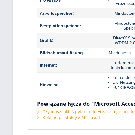
Prozessor:
Prozessor
Arbeitsspeicher:
Mindeste
Mindestens
Festplattenspeicher:
Speic
DirectX 9 o
Grafik:
WDDM 2.0
Bildschirmauflösung:
Mindestens 1
erforderlic
Internet:
Installation 
Es handelt 
Die Nutzung
Hinweise:
Für die Akti
Powiązane łącza do "Microsoft Acces
Czy masz jakieś pytania dotyczące tego produ
Kolejne produkty z Microsoft