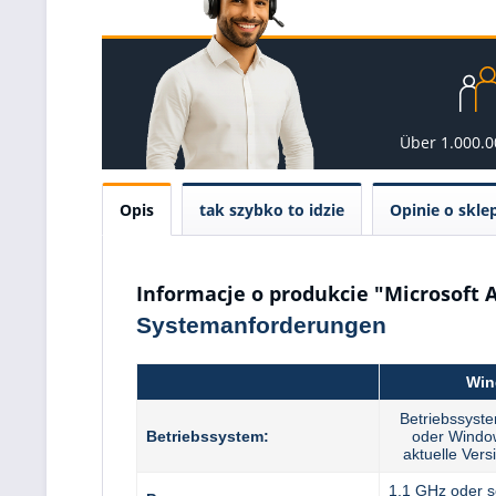
Über 1.000.
Opis
tak szybko to idzie
Opinie o skle
Informacje o produkcie "Microsoft A
Systemanforderungen
Win
Betriebssyst
Betriebssystem:
oder Window
aktuelle Ver
1,1 GHz oder s