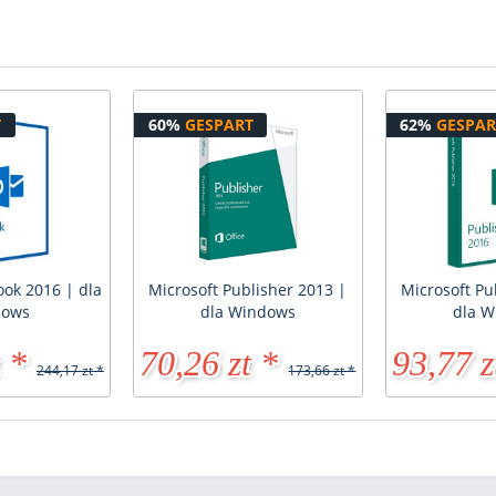
T
60%
GESPART
62%
GESPAR
ook 2016 | dla
Microsoft Publisher 2013 |
Microsoft Pu
dows
dla Windows
dla W
 *
70,26 zt *
93,77 z
244,17 zt *
173,66 zt *