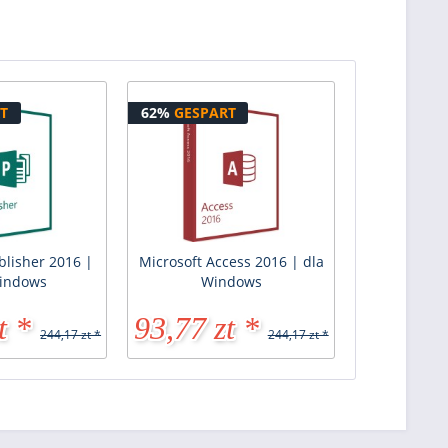
T
62%
GESPART
blisher 2016 |
Microsoft Access 2016 | dla
indows
Windows
t *
93,77 zt *
244,17 zt *
244,17 zt *