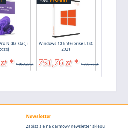
T
58%
GESPART
ro N dla stacji
Windows 10 Enterprise LTSC
oczej
2021
zt *
751,76 zt *
1 057,27 zt *
1 785,76 zt *
Newsletter
Zapisz się na darmowy newsletter sklepu