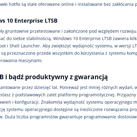
wki hotfix są stale oferowane online i instalowane bez zakłócania 
s 10 Enterprise LTSB
tały gruntownie przetestowane i zakończone pod względem rozwoju. J
nać do siebie stabilnością. Windows 10 Enterprise LTSB zawiera kil
ded Boot i Shell Launcher. Aby zwiększyć wydajność systemu, w wersj
e są przeznaczone przede wszystkim do korzystania z systemu ko
terowania maszynami.
B i bądź produktywny z gwarancją
antowane przez dziesięć lat. Ponieważ jest mniej różnych wydań, wys
stasz z podstawowych zalet platformy programistycznej. Przyjazny i 
eń i konfiguracji. Znakomita wydajność systemu operacyjnego mo
cję systemu operacyjnego dostępne są niezliczone rozwiązania p
w. Duża liczba programistów gwarantuje programowanie dostosowa