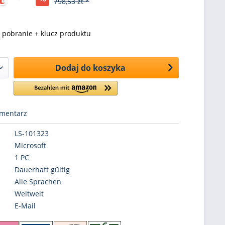
798,53 zt *
pobranie + klucz produktu
Dodaj do koszyka
mentarz
LS-101323
Microsoft
1 PC
Dauerhaft gültig
Alle Sprachen
Weltweit
E-Mail