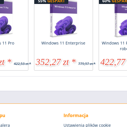
T
55%
GESPART
60%
GESPAR
 11 Pro
Windows 11 Enterprise
Windows 11 P
rob
zt *
352,27 zt *
422,77 
422,53 zt *
779,97 zt *
epu
Informacja
alera
Ustawienia plików cookie