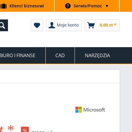
Klienci biznesowi
Serwis/Pomoc
▼
Moje konto
0,00 zt *
BIURO I FINANSE
CAD
NARZĘDZIA
t *