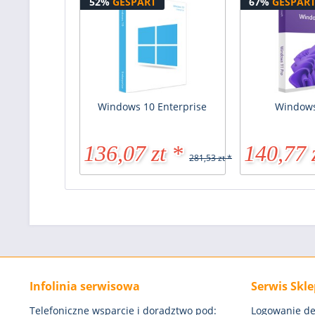
52%
GESPART
67%
GESPAR
Windows 10 Enterprise
Windows
136,07 zt *
140,77 
281,53 zt *
Infolinia serwisowa
Serwis Skl
Telefoniczne wsparcie i doradztwo pod:
Logowanie de