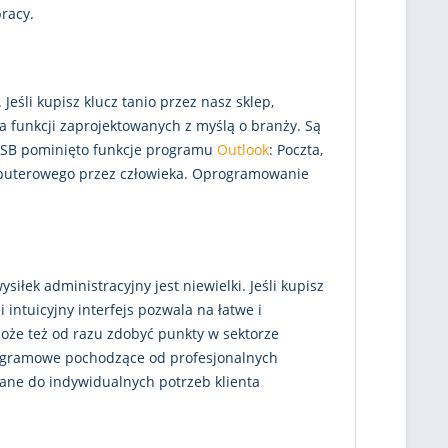
pracy.
eśli kupisz klucz tanio przez nasz sklep,
ka funkcji zaprojektowanych z myślą o branży. Są
i LTSB pominięto funkcje programu
Outlook
: Poczta,
mputerowego przez człowieka. Oprogramowanie
iłek administracyjny jest niewielki. Jeśli kupisz
intuicyjny interfejs pozwala na łatwe i
że też od razu zdobyć punkty w sektorze
rogramowe pochodzące od profesjonalnych
ne do indywidualnych potrzeb klienta