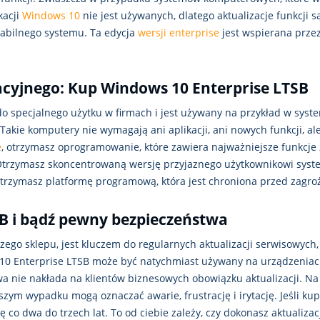
kacji
Windows 10
nie jest używanych, dlatego aktualizacje funkcji 
stabilnego systemu. Ta edycja
wersji enterprise
jest wspierana prze
cyjnego: Kup Windows 10 Enterprise LTSB
o specjalnego użytku w firmach i jest używany na przykład w sys
akie komputery nie wymagają ani aplikacji, ani nowych funkcji, al
e
, otrzymasz oprogramowanie, które zawiera najważniejsze funkcje 
trzymasz skoncentrowaną wersję przyjaznego użytkownikowi systemu
otrzymasz platformę programową, która jest chroniona przed zagr
B i bądź pewny bezpieczeństwa
szego sklepu, jest kluczem do regularnych aktualizacji serwisowy
0 Enterprise LTSB może być natychmiast używany na urządzenia
wa nie nakłada na klientów biznesowych obowiązku aktualizacji. Na
rszym wypadku mogą oznaczać awarie, frustrację i irytację. Jeśli k
 co dwa do trzech lat. To od ciebie zależy, czy dokonasz aktualizacj