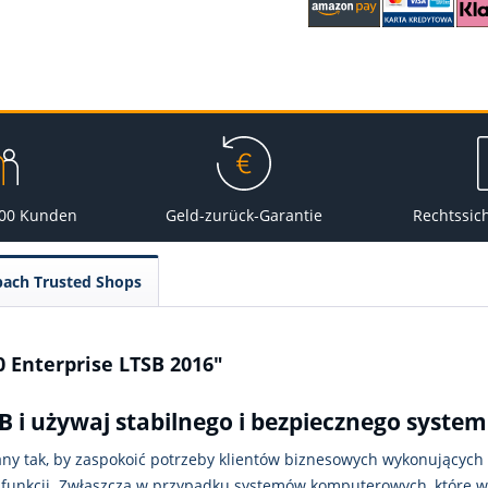
000 Kunden
Geld-zurück-Garantie
Rechtssic
pach Trusted Shops
 Enterprise LTSB 2016"
 i używaj stabilnego i bezpiecznego system
ny tak, by zaspokoić potrzeby klientów biznesowych wykonujących 
i funkcji. Zwłaszcza w przypadku systemów komputerowych, które w