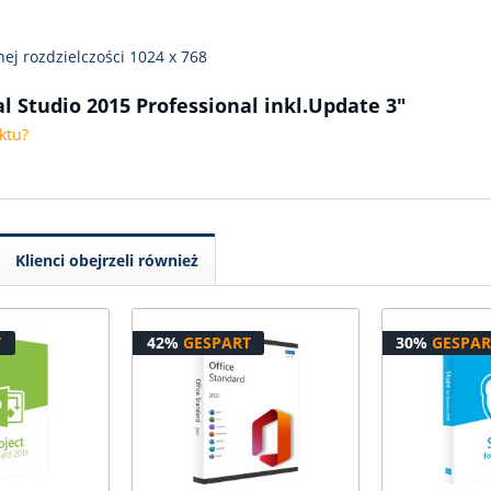
ej rozdzielczości 1024 x 768
l Studio 2015 Professional inkl.Update 3"
ktu?
Klienci obejrzeli również
T
42%
GESPART
30%
GESPAR