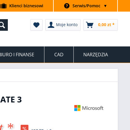
Klienci biznesowi
Serwis/Pomoc
▼
Moje konto
0,00 zt *
BIURO I FINANSE
CAD
NARZĘDZIA
ATE 3
t *