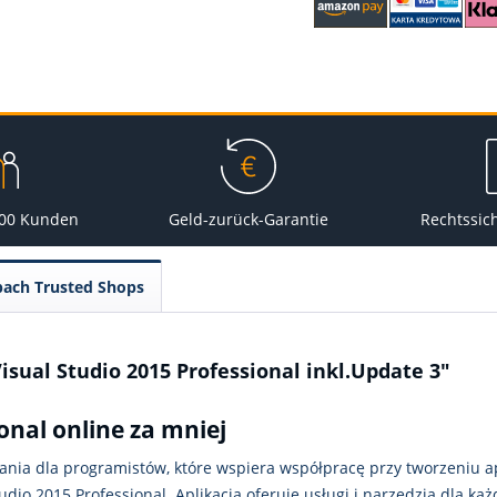
000 Kunden
Geld-zurück-Garantie
Rechtssic
pach Trusted Shops
isual Studio 2015 Professional inkl.Update 3"
onal online za mniej
nia dla programistów, które wspiera współpracę przy tworzeniu apl
udio 2015 Professional. Aplikacja oferuje usługi i narzędzia dla k