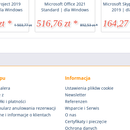
roject 2019
Microsoft Office 2021
Microsoft Sky
dla Windows
Standard | dla Windows
2019 | d
zt *
516,76 zt *
164,27 
1 503,77 zt *
892,53 zt *
epu
Informacja
alera
Ustawienia plików cookie
 z
Newsletter
ki i płatności
Referenzen
rmularz anulowania rezerwacji
Wsparcie i Serwis
e i informacje o klientach
O nas
Certyfikaty i pieczęcie
Ochrona danych