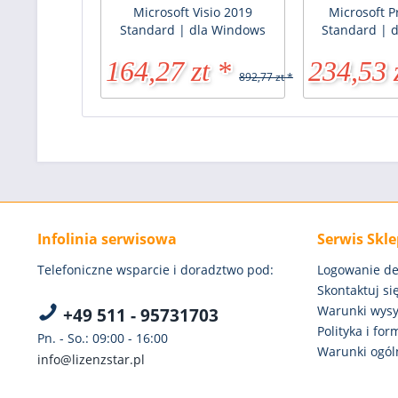
Microsoft Visio 2019
Microsoft P
Standard | dla Windows
Standard | 
164,27 zt *
234,53 
892,77 zt *
Infolinia serwisowa
Serwis Skl
Telefoniczne wsparcie i doradztwo pod:
Logowanie de
Skontaktuj się
Warunki wysył
+49 511 - 95731703
Polityka i fo
Pn. - So.: 09:00 - 16:00
Warunki ogóln
info@lizenzstar.pl