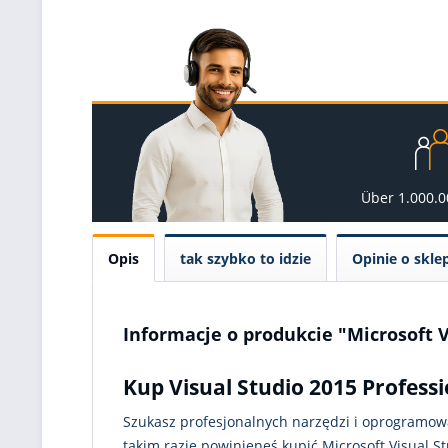
Über 1.000.
Opis
tak szybko to idzie
Opinie o skle
Informacje o produkcie "Microsoft V
Kup Visual Studio 2015 Professi
Szukasz profesjonalnych narzędzi i oprogramowa
takim razie powinieneś kupić Microsoft Visual St