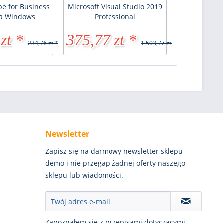
pe for Business
Microsoft Visual Studio 2019
la Windows
Professional
zt *
375,77 zt *
234,76 zt *
1 503,77 zt *
Newsletter
Zapisz się na darmowy newsletter sklepu
demo i nie przegap żadnej oferty naszego
sklepu lub wiadomości.
Zapoznałem się z przepisami dotyczącymi