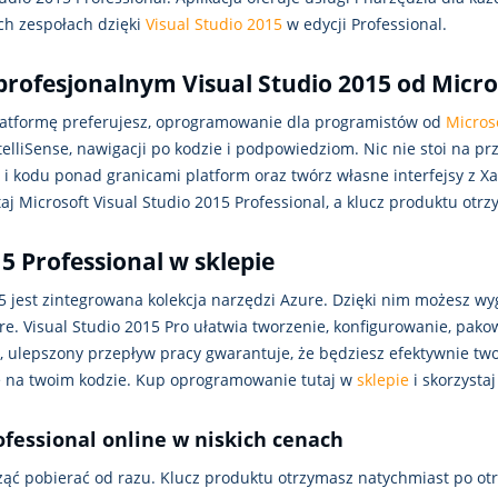
h zespołach dzięki
Visual Studio 2015
w edycji Professional.
profesjonalnym Visual Studio 2015 od Micro
platformę preferujesz, oprogramowanie dla programistów od
Micros
liSense, nawigacji po kodzie i podpowiedziom. Nic nie stoi na prz
i i kodu ponad granicami platform oraz twórz własne interfejsy z X
j Microsoft Visual Studio 2015 Professional, a klucz produktu otr
5 Professional w sklepie
15 jest zintegrowana kolekcja narzędzi Azure. Dzięki nim możesz wy
e. Visual Studio 2015 Pro ułatwia tworzenie, konfigurowanie, pako
, ulepszony przepływ pracy gwarantuje, że będziesz efektywnie twor
się na twoim kodzie. Kup oprogramowanie tutaj w
sklepie
i skorzystaj
ofessional online w niskich cenach
cząć pobierać od razu. Klucz produktu otrzymasz natychmiast po ot