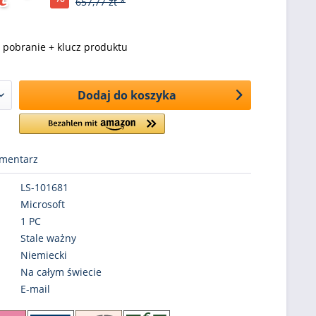
657,77 zt *
pobranie + klucz produktu
Dodaj do koszyka
mentarz
LS-101681
Microsoft
1 PC
Stale ważny
Niemiecki
Na całym świecie
E-mail