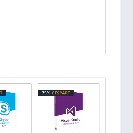
T
75%
GESPART