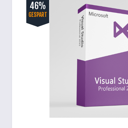
46%
GESPART