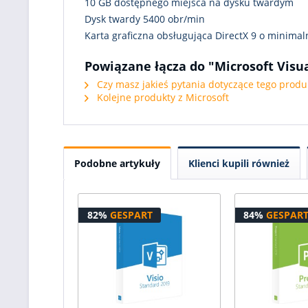
10 GB dostępnego miejsca na dysku twardym
Dysk twardy 5400 obr/min
Karta graficzna obsługująca DirectX 9 o minimaln
Powiązane łącza do "Microsoft Visua
Czy masz jakieś pytania dotyczące tego produ
Kolejne produkty z Microsoft
Podobne artykuły
Klienci kupili również
82%
GESPART
84%
GESPAR