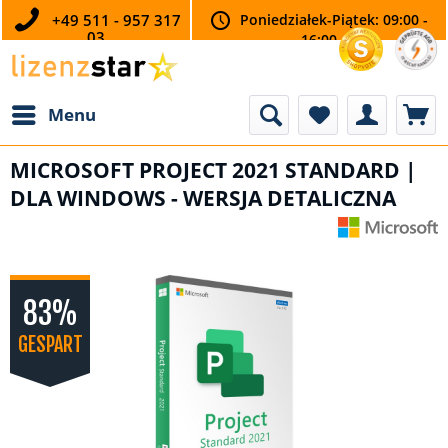
+49 511 - 957 317
Poniedziałek-Piątek: 09:00 -
03
16:00
Menu
MICROSOFT PROJECT 2021 STANDARD |
DLA WINDOWS - WERSJA DETALICZNA
83%
GESPART