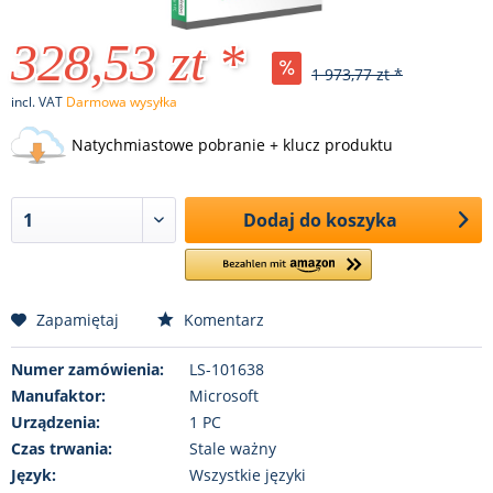
328,53 zt *
1 973,77 zt *
incl. VAT
Darmowa wysyłka
Natychmiastowe pobranie + klucz produktu
Dodaj do koszyka
Zapamiętaj
Komentarz
Numer zamówienia:
LS-101638
Manufaktor:
Microsoft
Urządzenia:
1 PC
Czas trwania:
Stale ważny
Język:
Wszystkie języki