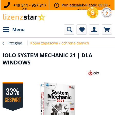
+49 511 - 957 317
Poniedziałek-Piątek: 09:00 -
03
16:00
Menu
Przegląd
Kopia zapasowa / ochrona danych
IOLO SYSTEM MECHANIC 21 | DLA
WINDOWS
33%
GESPART