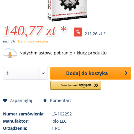
140,77 zt *
211,26 zt *
incl. VAT
Darmowa wysyłka
Natychmiastowe pobranie + klucz produktu
Dodaj do koszyka
Zapamiętaj
Komentarz
Numer zamówienia:
LS-102252
Manufaktor:
iolo LLC
Urządzenia:
1 PC