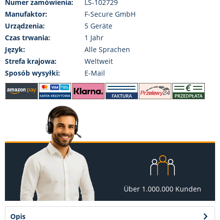
Numer zamówienia:
LS-102729
Manufaktor:
F-Secure GmbH
Urządzenia:
5 Geräte
Czas trwania:
1 Jahr
Język:
Alle Sprachen
Strefa krajowa:
Weltweit
Sposób wysyłki:
E-Mail
Über 1.000.000 Kunden
Opis