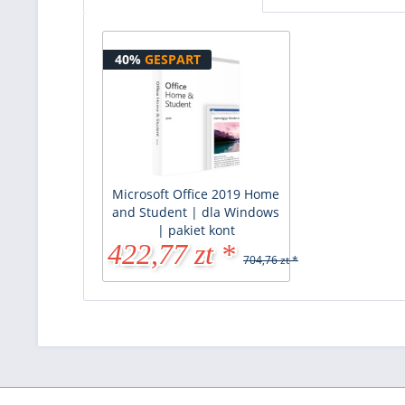
40%
GESPART
Microsoft Office 2019 Home
and Student | dla Windows
| pakiet kont
422,77 zt *
704,76 zt *