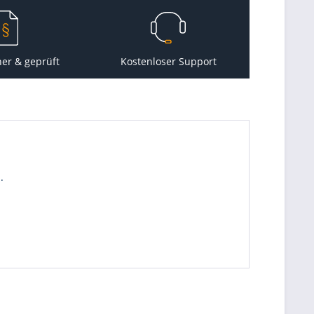
her & geprüft
Kostenloser Support
.