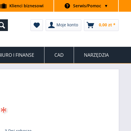
Klienci biznesowi
Serwis/Pomoc
▼
Moje konto
0,00 zt *
BIURO I FINANSE
CAD
NARZĘDZIA
 *
 - 3 Dni robocze