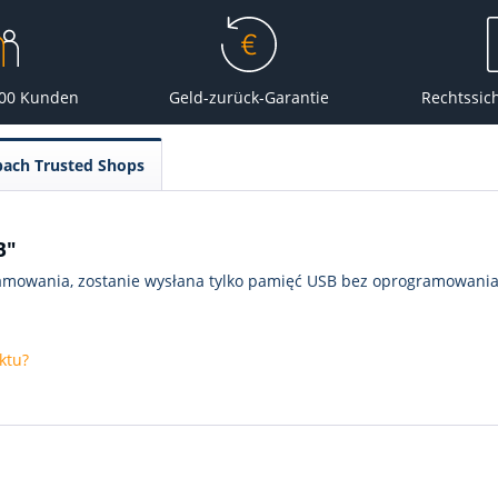
000 Kunden
Geld-zurück-Garantie
Rechtssic
pach Trusted Shops
B"
gramowania, zostanie wysłana tylko pamięć USB bez oprogramowania
ktu?