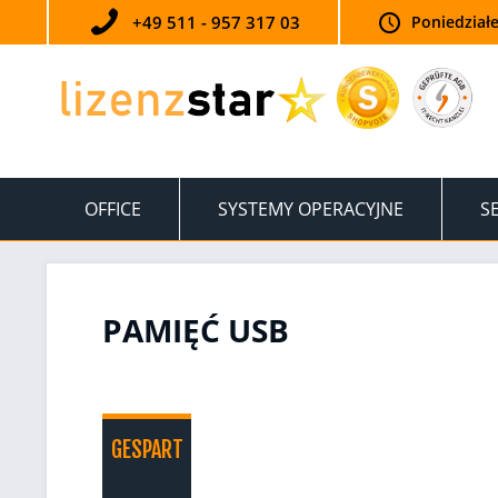
+49 511 - 957 317 03
Poniedziałe
OFFICE
SYSTEMY OPERACYJNE
S
PAMIĘĆ USB
GESPART