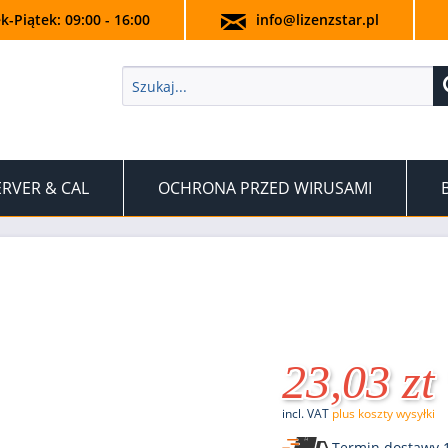
k-Piątek: 09:00 - 16:00
info@lizenzstar.pl
ERVER & CAL
OCHRONA PRZED WIRUSAMI
23,03 zt
incl. VAT
plus koszty wysyłki
Termin dostawy 1