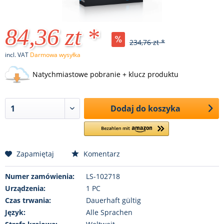
84,36 zt *
234,76 zt *
incl. VAT
Darmowa wysyłka
Natychmiastowe pobranie + klucz produktu
Dodaj do koszyka
Zapamiętaj
Komentarz
Numer zamówienia:
LS-102718
Urządzenia:
1 PC
Czas trwania:
Dauerhaft gültig
Język:
Alle Sprachen