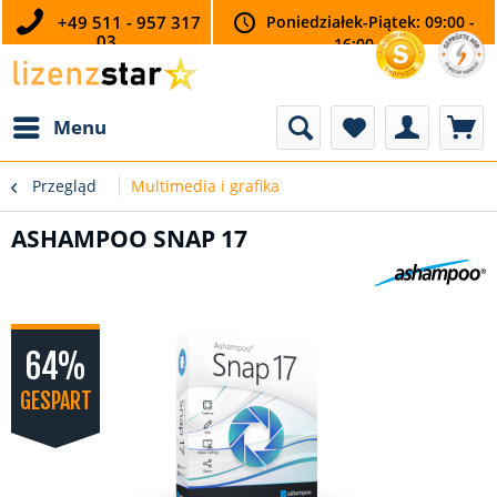
+49 511 - 957 317
Poniedziałek-Piątek: 09:00 -
03
16:00
Menu
Przegląd
Multimedia i grafika
ASHAMPOO SNAP 17
64%
GESPART