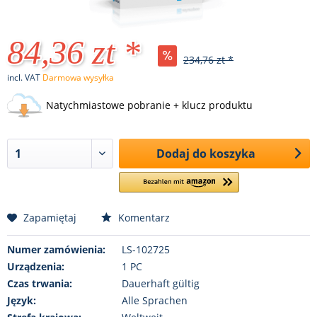
84,36 zt *
234,76 zt *
incl. VAT
Darmowa wysyłka
Natychmiastowe pobranie + klucz produktu
Dodaj do koszyka
Zapamiętaj
Komentarz
Numer zamówienia:
LS-102725
Urządzenia:
1 PC
Czas trwania:
Dauerhaft gültig
Język:
Alle Sprachen