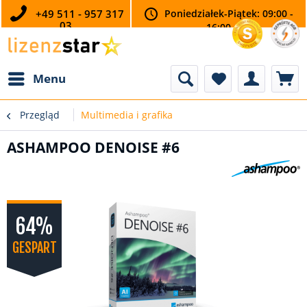
+49 511 - 957 317
Poniedziałek-Piątek: 09:00 -
03
16:00
Menu
Przegląd
Multimedia i grafika
ASHAMPOO DENOISE #6
64%
GESPART