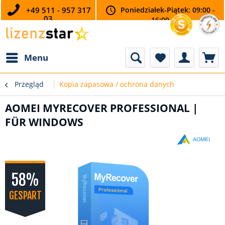
+49 511 - 957 317
Poniedziałek-Piątek: 09:00 -
03
16:00
Menu
Przegląd
Kopia zapasowa / ochrona danych
AOMEI MYRECOVER PROFESSIONAL |
FÜR WINDOWS
58%
GESPART